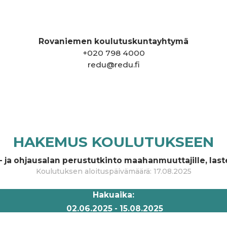
Rovaniemen koulutuskuntayhtymä
+
020 798 4000
redu@redu.fi
HAKEMUS KOULUTUKSEEN
- ja ohjausalan perustutkinto maahanmuuttajille, last
Koulutuksen aloituspäivämäärä
:
17.08.2025
Hakuaika
:
02.06.2025
-
15.08.2025