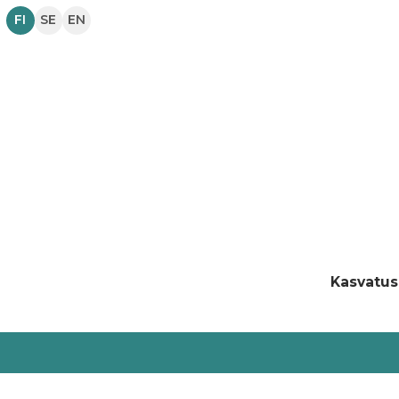
FI
SE
EN
Kasvatus