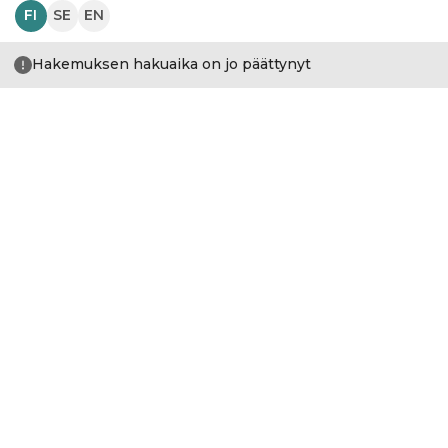
FI
SE
EN
Hakemuksen hakuaika on jo päättynyt